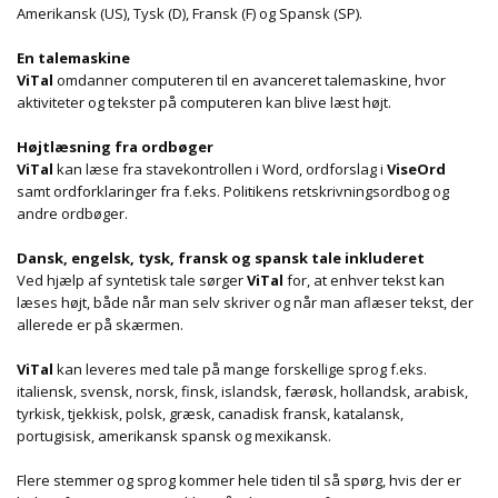
Amerikansk (US), Tysk (D), Fransk (F) og Spansk (SP).
En talemaskine
ViTal
omdanner computeren til en avanceret talemaskine, hvor
aktiviteter og tekster på computeren kan blive læst højt.
Højtlæsning fra ordbøger
ViTal
kan læse fra stavekontrollen i Word, ordforslag i
ViseOrd
samt ordforklaringer fra f.eks. Politikens retskrivningsordbog og
andre ordbøger.
Dansk, engelsk, tysk, fransk og spansk tale inkluderet
Ved hjælp af syntetisk tale sørger
ViTal
for, at enhver tekst kan
læses højt, både når man selv skriver og når man aflæser tekst, der
allerede er på skærmen.
ViTal
kan leveres med tale på mange forskellige sprog f.eks.
italiensk, svensk, norsk, finsk, islandsk, færøsk, hollandsk, arabisk,
tyrkisk, tjekkisk, polsk, græsk, canadisk fransk, katalansk,
portugisisk, amerikansk spansk og mexikansk.
Flere stemmer og sprog kommer hele tiden til så spørg, hvis der er