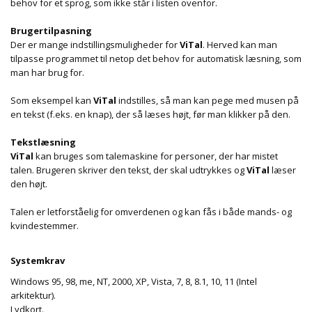
behov for et sprog, som ikke står i listen ovenfor.
Brugertilpasning
Der er mange indstillingsmuligheder for
ViTal
. Herved kan man
tilpasse programmet til netop det behov for automatisk læsning, som
man har brug for.
Som eksempel kan
ViTal
indstilles, så man kan pege med musen på
en tekst (f.eks. en knap), der så læses højt, før man klikker på den.
Tekstlæsning
ViTal
kan bruges som talemaskine for personer, der har mistet
talen. Brugeren skriver den tekst, der skal udtrykkes og
ViTal
læser
den højt.
Talen er letforståelig for omverdenen og kan fås i både mands- og
kvindestemmer.
Systemkrav
Windows 95, 98, me, NT, 2000, XP, Vista, 7, 8, 8.1, 10, 11 (Intel
arkitektur).
Lydkort.