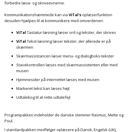
forbedre læse- og skriveevnerne.
Kommunikationshæmmede kan via
ViTal's
oplæserfunktion
desuden hjælpes til at kommunikere med omverdenen.
ViTal
Tastatur-læsning læser ord og tekster, der skrives
ViTal
Tekst-læsning læser tekster, der allerede er på
skærmen
Skærmassistancen læser menu- og dialogboks-tekster
Stavekontrollen læses med skærmassistenten eller med
musen
Hjemmesider på internettet læses med musen
Markeret tekst kan læses højt
Udtalebog til at rette udtalefejl
Programpakken indeholder de danske stemmer Rasmus, Mette og
Poul.
I standardpakken medfølger oplæsere på Dansk, Engelsk (UK),